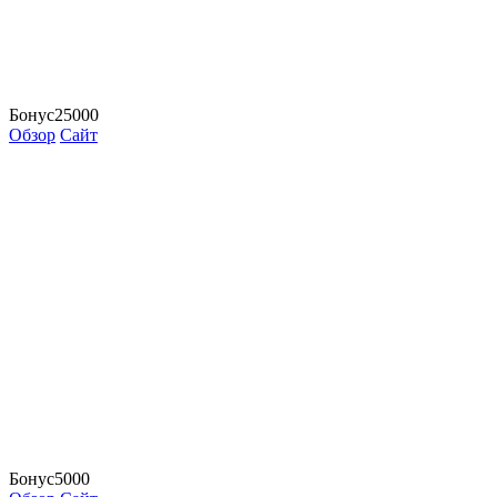
Бонус
25000
Обзор
Сайт
Бонус
5000