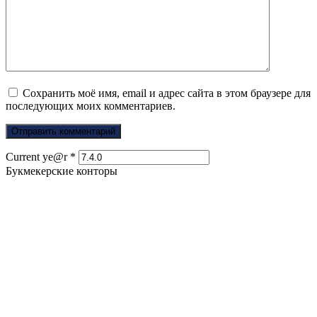
Сохранить моё имя, email и адрес сайта в этом браузере для
последующих моих комментариев.
Current ye@r
*
Букмекерские конторы