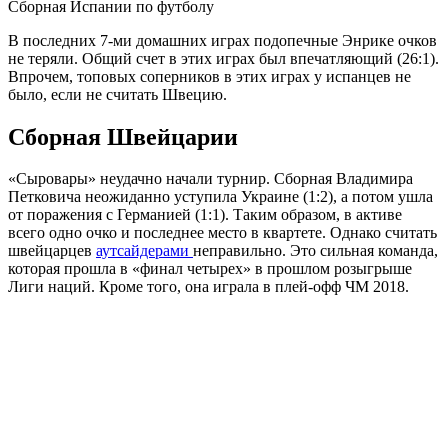
Сборная Испании по футболу
В последних 7-ми домашних играх подопечные Энрике очков
не теряли. Общий счет в этих играх был впечатляющий (26:1).
Впрочем, топовых соперников в этих играх у испанцев не
было, если не считать Швецию.
Сборная Швейцарии
«Сыровары» неудачно начали турнир. Сборная Владимира
Петковича неожиданно уступила Украине (1:2), а потом ушла
от поражения с Германией (1:1). Таким образом, в активе
всего одно очко и последнее место в квартете. Однако считать
швейцарцев
аутсайдерами
неправильно. Это сильная команда,
которая прошла в «финал четырех» в прошлом розыгрыше
Лиги наций. Кроме того, она играла в плей-офф ЧМ 2018.