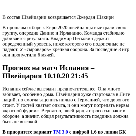
В состав Швейцарии возвращается Джердан Шакири
В прошлом отборе к Евро 2020 швейцарцы выиграли свою
группу, опередив Данию и Ирландию. Команда стабильно
добивается результата. Владимир Петкович держит
определенный уровень, ниже которого его подопечные не
падают. У «сыроваров» крепкая оборона. За последние 8 игр
они пропустили 6 мячей.
Прогноз на матч Испания –
Швейцария 10.10.20 21:45
Испания сейчас выглядит предпочтительнее. Она много
забивает, особенно дома. Швейцария хуже стартовала в Лиге
наций, но смогла зацепить ничью с Германией, что дорогого
стоит. У гостей хватает опыта, и они могут потрепать нервы
«красной фурии». Вероятно, швейцарцы строго сыграют в
обороне, а значит, общая результативность поединка должна
быть не высокой.
В приоритете вариант
ТМ 3,0
с цифрой 1,6 по линии БК