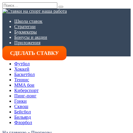
Перейти
Search
к
for:
содержанию
Школа ставок
Стратегии
Букмекеры
Бонусы и акции
Приложения
СДЕЛАТЬ СТАВКУ
Футбол
Хоккей
Баскетбол
Теннис
MMA бои
Киберспорт
Пинг-понг
Гонки
Сквош
Бейсбол
Бильярд
Флорбол
На главную
»
Прогнозы