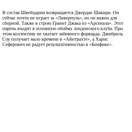
В состав Швейцарии возвращается Джердан Шакири. Он
сейчас почти не играет за «Ливерпуль», но он важен для
сборной. Также в строю Гранит Джака из «Арсенала». Этот
парень входит в основную обойму лондонского клуба. При
этом коллективу не хватает забивного форварда. Джибриль
Соу получает мало времени в «Айнтрахте», а Харис
Сеферович не радует результативностью в «Бенфике».