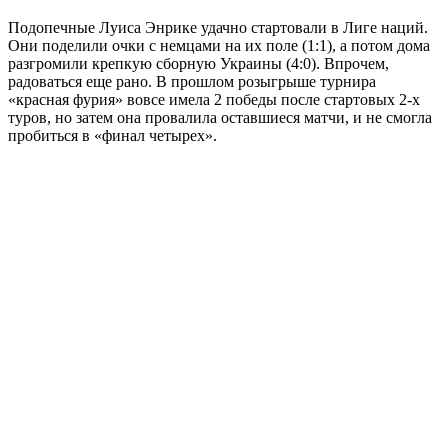
Подопечные Луиса Энрике удачно стартовали в Лиге наций.
Они поделили очки с немцами на их поле (1:1), а потом дома
разгромили крепкую сборную Украины (4:0). Впрочем,
радоваться еще рано. В прошлом розыгрыше турнира
«красная фурия» вовсе имела 2 победы после стартовых 2-х
туров, но затем она провалила оставшиеся матчи, и не смогла
пробиться в «финал четырех».