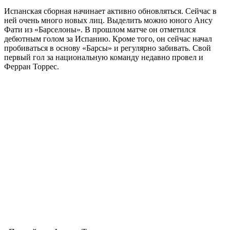
Испанская сборная начинает активно обновляться. Сейчас в
ней очень много новых лиц. Выделить можно юного Ансу
Фати из «Барселоны». В прошлом матче он отметился
дебютным голом за Испанию. Кроме того, он сейчас начал
пробиваться в основу «Барсы» и регулярно забивать. Свой
первый гол за национальную команду недавно провел и
Ферран Торрес.