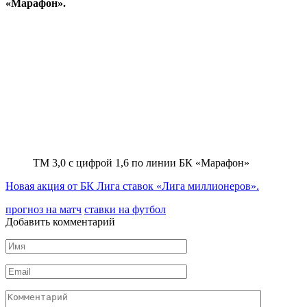
«Марафон».
ТМ 3,0 с цифрой 1,6 по линии БК «Марафон»
Новая акция от БК Лига ставок «Лига миллионеров».
прогноз на матч
ставки на футбол
Добавить комментарий
Имя
*
Email
*
Комментарий