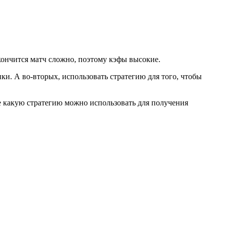
кончится матч сложно, поэтому кэфы высокие.
ки. А во-вторых, использовать стратегию для того, чтобы
е какую стратегию можно использовать для получения