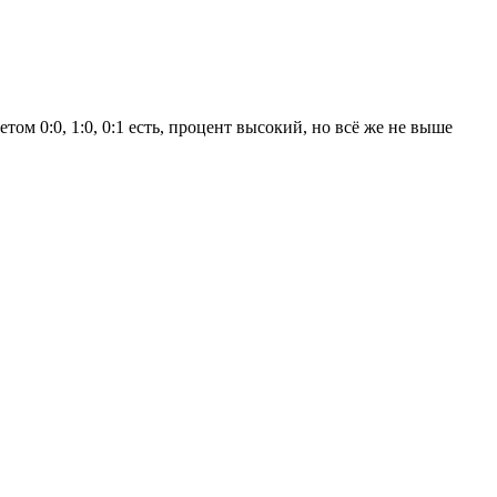
ом 0:0, 1:0, 0:1 есть, процент высокий, но всё же не выше