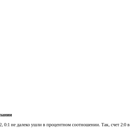
спании
0:2, 0:1 не далеко ушли в процентном соотношении. Так, счет 2:0 в