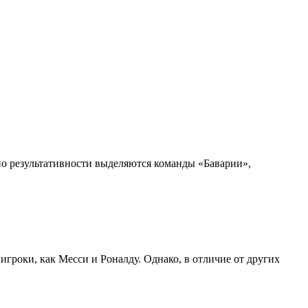
 по результативности выделяются команды «Баварии»,
гроки, как Месси и Роналду. Однако, в отличие от других