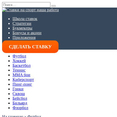
Перейти
Search
к
for:
содержанию
Школа ставок
Стратегии
Букмекеры
Бонусы и акции
Приложения
СДЕЛАТЬ СТАВКУ
Футбол
Хоккей
Баскетбол
Теннис
MMA бои
Киберспорт
Пинг-понг
Гонки
Сквош
Бейсбол
Бильярд
Флорбол
На главную
»
Футбол