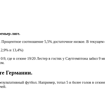
емьер-лиге.
. Процентное соотношение 5,5% достаточное низкое. В текущем 
12,9% и 13,4%)
9, где в сезоне 19/20 Лестер в гостях у Саутгемптона забил 9 м
ом.
те Германии.
результативный футбол. Например, тотал 5 и более голов в сезон
чей.