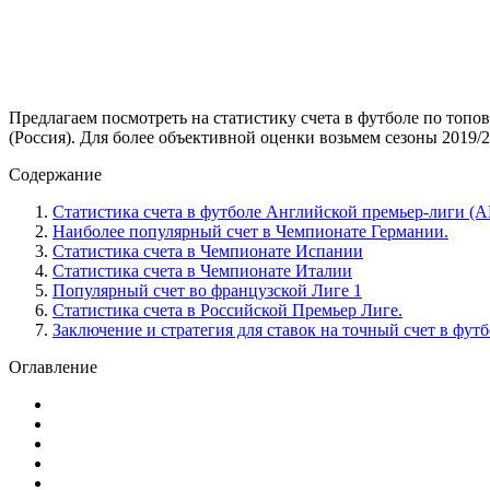
Предлагаем посмотреть на статистику счета в футболе по топ
(Россия). Для более объективной оценки возьмем сезоны 2019/2
Содержание
Статистика счета в футболе Английской премьер-лиги (
Наиболее популярный счет в Чемпионате Германии.
Статистика счета в Чемпионате Испании
Статистика счета в Чемпионате Италии
Популярный счет во французской Лиге 1
Статистика счета в Российской Премьер Лиге.
Заключение и стратегия для ставок на точный счет в фут
Оглавление