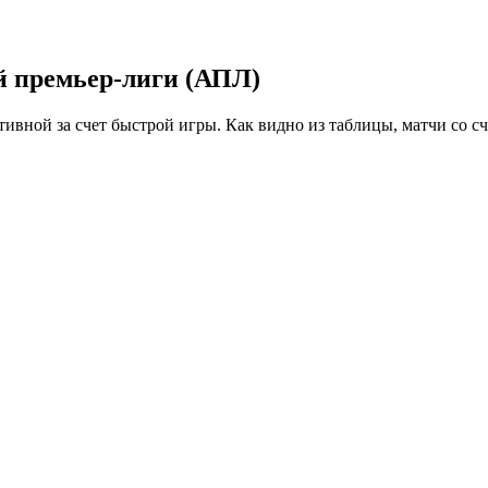
й премьер-лиги (АПЛ)
ивной за счет быстрой игры. Как видно из таблицы, матчи со счет