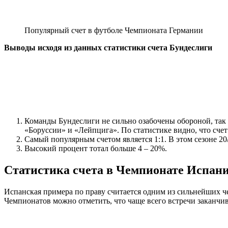
Популярный счет в футболе Чемпионата Германии
Выводы исходя из данных статистики счета Бундеслиги
Команды Бундеслиги не сильно озабочены обороной, так к
«Боруссии» и «Лейпцига». По статистике видно, что счет с
Самый популярным счетом является 1:1. В этом сезоне 20
Высокий процент тотал больше 4 – 20%.
Статистика счета в Чемпионате Испан
Испанская примера по праву считается одним из сильнейших че
Чемпионатов можно отметить, что чаще всего встречи заканчи