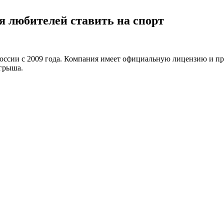
я любителей ставить на спорт
в России с 2009 года. Компания имеет официальную лицензию и
грыша.