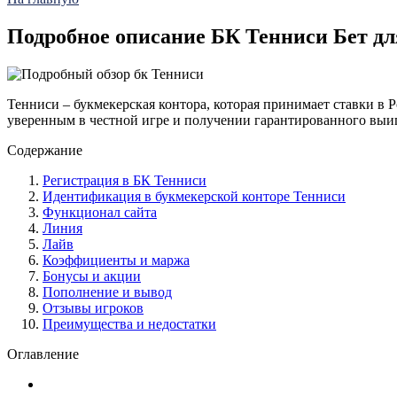
Подробное описание БК Тенниси Бет дл
Тенниси – букмекерская контора, которая принимает ставки 
уверенным в честной игре и получении гарантированного выи
Содержание
Регистрация в БК Тенниси
Идентификация в букмекерской конторе Тенниси
Функционал сайта
Линия
Лайв
Коэффициенты и маржа
Бонусы и акции
Пополнение и вывод
Отзывы игроков
Преимущества и недостатки
Оглавление