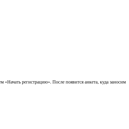
м «Начать регистрацию». После появится анкета, куда заносим