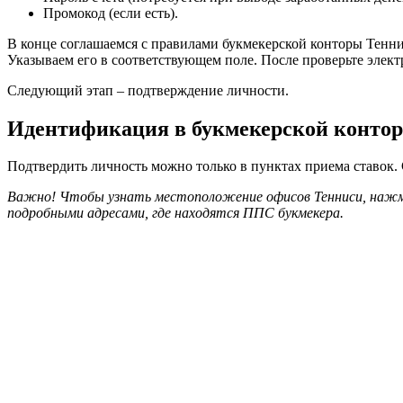
Промокод (если есть).
В конце соглашаемся с правилами букмекерской конторы Тенн
Указываем его в соответствующем поле. После проверьте элект
Следующий этап – подтверждение личности.
Идентификация в букмекерской контор
Подтвердить личность можно только в пунктах приема ставок. 
Важно! Чтобы узнать местоположение офисов Тенниси, нажмит
подробными адресами, где находятся ППС букмекера.