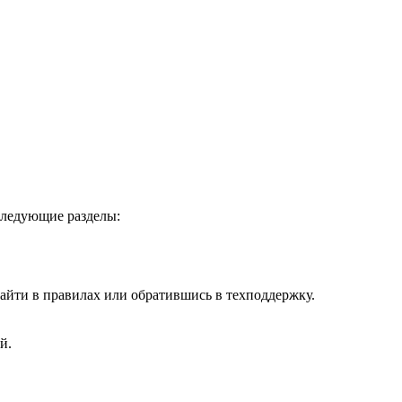
следующие разделы:
айти в правилах или обратившись в техподдержку.
й.